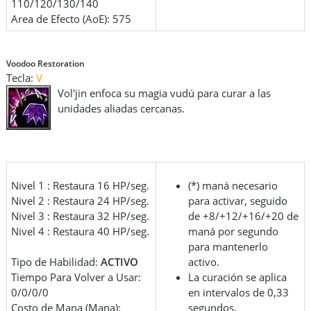
110/120/130/140
Area de Efecto (AoE): 575
Voodoo Restoration
Tecla:
V
Vol'jin enfoca su magia vudú para curar a las
unidades aliadas cercanas.
Nivel 1 : Restaura 16 HP/seg.
(*) maná necesario
Nivel 2 : Restaura 24 HP/seg.
para activar, seguido
Nivel 3 : Restaura 32 HP/seg.
de +8/+12/+16/+20 de
Nivel 4 : Restaura 40 HP/seg.
maná por segundo
para mantenerlo
Tipo de Habilidad:
ACTIVO
activo.
Tiempo Para Volver a Usar:
La curación se aplica
0/0/0/0
en intervalos de 0,33
Costo de Mana (Mana):
segundos.