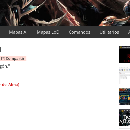
Mapas AI
Mapas LoD
Comandos
Utilitarios
1
Compartir
agón."
r del Alma)