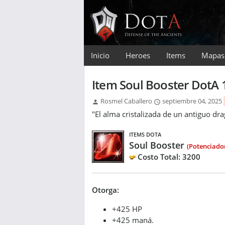
Inicio
Heroes
Items
Mapas
Item Soul Booster DotA 
Rosmel Caballero
septiembre 04, 2025
"El alma cristalizada de un antiguo dr
ITEMS DOTA
Soul Booster
(Potenciado
Costo Total: 3200
Otorga:
+425 HP
+425 maná.