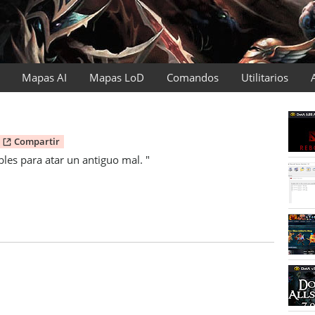
Mapas AI
Mapas LoD
Comandos
Utilitarios
Compartir
les para atar un antiguo mal. "