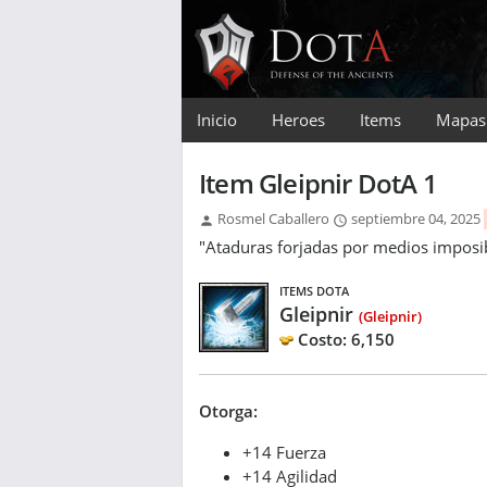
Inicio
Heroes
Items
Mapas
Item Gleipnir DotA 1
Rosmel Caballero
septiembre 04, 2025
"Ataduras forjadas por medios imposib
ITEMS DOTA
Gleipnir
(Gleipnir)
Costo: 6,150
Otorga:
+14 Fuerza
+14 Agilidad