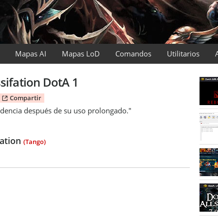
Mapas AI
Mapas LoD
Comandos
Utilitarios
sifation DotA 1
Compartir
dencia después de su uso prolongado."
ation
(Tango)