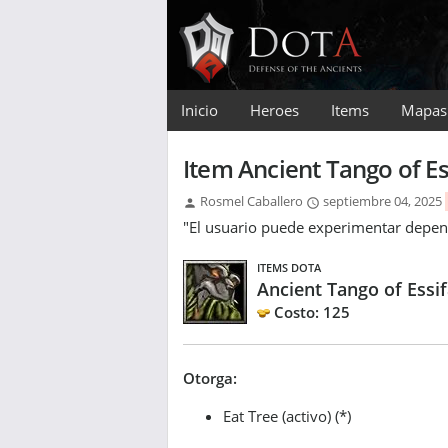
Inicio
Heroes
Items
Mapas
Item Ancient Tango of Es
Rosmel Caballero
septiembre 04, 2025
"El usuario puede experimentar depen
ITEMS DOTA
Ancient Tango of Essif
Costo: 125
Otorga:
Eat Tree (activo) (*)