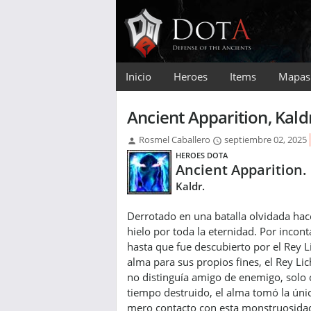
Inicio
Heroes
Items
Mapas
Ancient Apparition, Kald
Rosmel Caballero
septiembre 02, 2025
HEROES DOTA
Ancient Apparition.
Kaldr.
Derrotado en una batalla olvidada ha
hielo por toda la eternidad. Por inco
hasta que fue descubierto por el Rey L
alma para sus propios fines, el Rey Lic
no distinguía amigo de enemigo, solo
tiempo destruido, el alma tomó la úni
mero contacto con esta monstruosidad