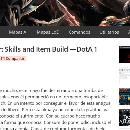
Mapas AI
Mapas LoD
Comandos
Utilitarios
r: Skills and Item Build —DotA 1
Compartir
ce mucho, este mago fue desterrado a una tumba de
ntables eras él permaneció en un tormento insoportable
ich. En un intento por conseguir el favor de esta antigua
h lo liberó. Pero esta alma ya no conocía la gratitud, ya
 conocía el sufrimiento. Con su cuerpo hace mucho
ca forma que conocía. Consumido por el odio, incluso el
 causa agonía. Capaz de conjurar tormentas de hielo