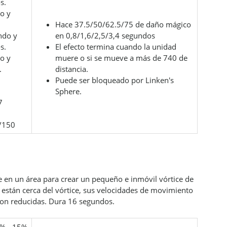
s.
o y
Hace 37.5/50/62.5/75 de daño mágico
ndo y
en 0,8/1,6/2,5/3,4 segundos
s.
El efecto termina cuando la unidad
o y
muere o si se mueve a más de 740 de
.
distancia.
Puede ser bloqueado por Linken's
Sphere.
7
/150
 en un área para crear un pequeño e inmóvil vórtice de
están cerca del vórtice, sus velocidades de movimiento
son reducidas. Dura 16 segundos.