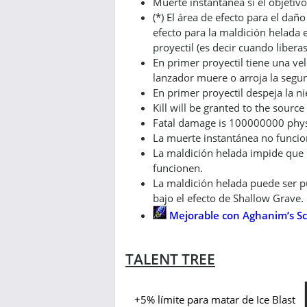
Muerte instantanea si el objeti
(*) El área de efecto para el da
efecto para la maldición helada e
proyectil (es decir cuando liberas
En primer proyectil tiene una v
lanzador muere o arroja la segun
En primer proyectil despeja la nie
Kill will be granted to the source
Fatal damage is 100000000 physi
La muerte instantánea no funcion
La maldición helada impide que 
funcionen.
La maldición helada puede ser pu
bajo el efecto de Shallow Grave.
Mejorable con Aghanim’s Sc
TALENT TREE
+5% límite para matar de Ice Blast