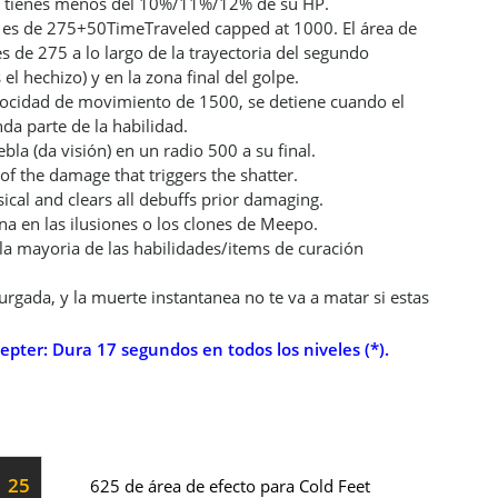
vo tienes menos del 10%/11%/12% de su HP.
ño es de 275+50TimeTraveled capped at 1000. El área de
s de 275 a lo largo de la trayectoria del segundo
 el hechizo) y en la zona final del golpe.
elocidad de movimiento de 1500, se detiene cuando el
da parte de la habilidad.
bla (da visión) en un radio 500 a su final.
 of the damage that triggers the shatter.
cal and clears all debuffs prior damaging.
a en las ilusiones o los clones de Meepo.
la mayoria de las habilidades/items de curación
rgada, y la muerte instantanea no te va a matar si estas
epter:
Dura 17 segundos en todos los niveles (*).
25
625 de área de efecto para Cold Feet